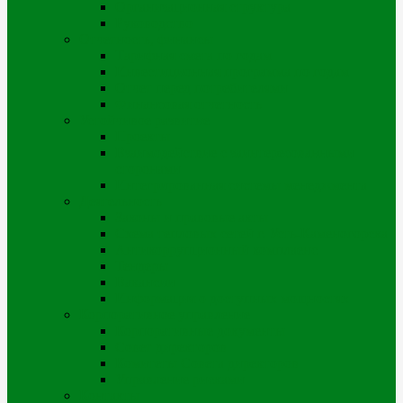
Организационная структура
Руководство
Отчетность, финансы
Тарифная смета по годам
Инвестиционная программа по годам
Отчет перед потребителями
Финансовая отчетность
Устойчивое развитие
Проекты
Взаимодействие с заинтересованными
сторонами
Интегрированная системы менеджмента
Деятельность
Законы и правовые акты
Схема тепловых сетей г. Усть-Каменогорска
Антикоррупционный комплаенс
Тендеры
Вакансии
Информация о доступных мощностях
Корпоративное управление
Корпоративные документы
Совет директоров
Комитеты Совета директоров
Управление рисками
Контакты