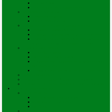
Портал iQala
Геопортал г. Усть-Каменогорск
Заключение договора
Физические лица
Юридические лица
Нормативные и справочные материалы
Регламент оказания услуг
Правила пользования тепловой энергией
Правила предоставления коммунальных
услуг по городу Усть-Каменогорску
Оплата и начисления
Способы оплаты
Рассрочка оплаты долга
Отключение/подключение за дебиторскую
задолженность
Порядок начисления за теплоснабжение
Энергосбережение
Филиал АО «Шығыс Жылу» в г. Риддере
Филиал АО «Шығыс Жылу» в с. Катон-Карагай
Проекты цифровизации
Наши сервисы
Центр коммунальных услуг
Мобильное приложение
Чат-боты
Внешние проекты