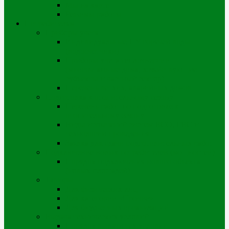
Мы на карте
Режимы работы
Потребителям
Приборы учета
Индивидуальные ПУ горячей воды
(водосчетчики)
Приборы учета теплоэнергии
(многоэтажные дома, хозяйствующие
субъекты и частный сектор)
Перечень ветхих, аварийных домов
Подготовка к отопительному сезону
Перечень работ по подготовке к
отопительному сезону
Виды испытаний систем ВСО, ГВС и
технологии проведения
Заявка для сдачи подготовительных работ
Подключение новых потребителей (мощностей)
Порядок подключения нового объекта
(новых площадей)
Тарифы
Для физических лиц
Для категории «Прочие»
Для бюджетных организаций
Выдача технических условий
Порядок выдачи тех.условий