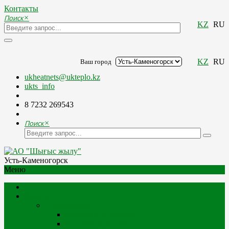
Контакты
Поиск
×
KZ
RU
KZ
RU
Ваш город
ukheatnets@ukteplo.kz
ukts_info
8 7232 269543
Поиск
×
Усть-Каменогорск
Меню
Компания
О Компании
Миссия и стратегия
История компании