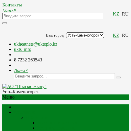
Контакты
Поиск
×
KZ
RU
KZ
RU
Ваш город
ukheatnets@ukteplo.kz
ukts_info
8 7232 269543
Поиск
×
Усть-Каменогорск
Меню
Компания
О Компании
Миссия и стратегия
История компании