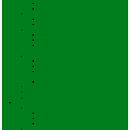
Портал iQala
Геопортал г. Усть-Каменогорск
Заключение договора
Физические лица
Юридические лица
Нормативные и справочные материалы
Регламент оказания услуг
Правила пользования тепловой энергией
Правила предоставления коммунальных
услуг по городу Усть-Каменогорску
Оплата и начисления
Способы оплаты
Рассрочка оплаты долга
Отключение/подключение за дебиторскую
задолженность
Порядок начисления за теплоснабжение
Энергосбережение
Филиал АО «Шығыс Жылу» в г. Риддере
Филиал АО «Шығыс Жылу» в с. Катон-Карагай
Проекты цифровизации
Наши сервисы
Центр коммунальных услуг
Мобильное приложение
Чат-боты
Внешние проекты