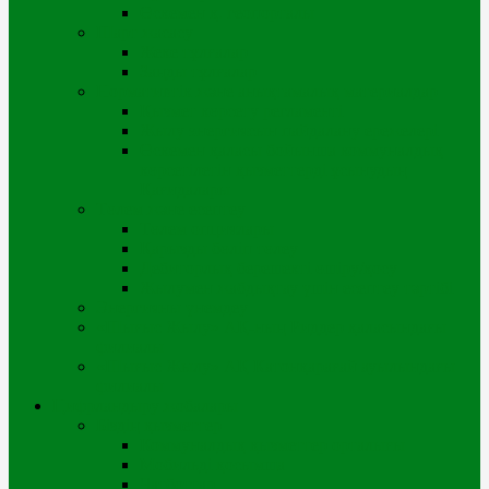
Өскемен қ. геопорталы
Шарт жасасу
Жеке тұлғалар
Заңды тұлғалар
Нормативтік және анықтамалық материалдар
Қызмет көрсету регламенті
Жылу энергиясын пайдалану ережелері
Өскемен қаласы бойынша коммуналдық
көрсетілетін қызметтерді ұсынудың
Қағидалары
Төлем және есептеу
Төлем опциялары
Қарызды бөліп төлеу
Дебиторлық берешекті өшіру/қосу
Жылумен жабдықтау үшін есептеу тәртібі
Энергияны үнемдеу
«Шығыс Жылу» АҚ-ның Риддер қаласындағы
филиалы
«Шығыс Жылу» АҚ Катонқарағай ауылындағы
филиалы
Цифрландыру жобалары
Біздің қызметтер
Коммуналдық қызметтер орталығы
Мобильді қосымша
Чатботтар