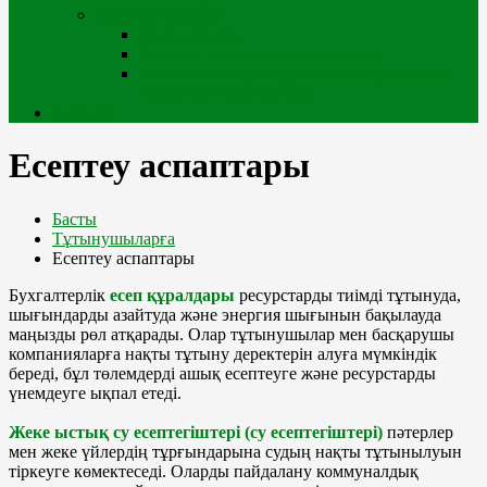
Сыртқы жобалар
iQala порталы
Өскемен қаласының геопорталы
Мемлекеттік қала құрылысы кадастрының
геоақпараттық порталы
Кабинет
Есептеу аспаптары
Басты
Тұтынушыларға
Есептеу аспаптары
Бухгалтерлік
есеп құралдары
ресурстарды тиімді тұтынуда,
шығындарды азайтуда және энергия шығынын бақылауда
маңызды рөл атқарады. Олар тұтынушылар мен басқарушы
компанияларға нақты тұтыну деректерін алуға мүмкіндік
береді, бұл төлемдерді ашық есептеуге және ресурстарды
үнемдеуге ықпал етеді.
Жеке ыстық су есептегіштері (су есептегіштері)
пәтерлер
мен жеке үйлердің тұрғындарына судың нақты тұтынылуын
тіркеуге көмектеседі. Оларды пайдалану коммуналдық