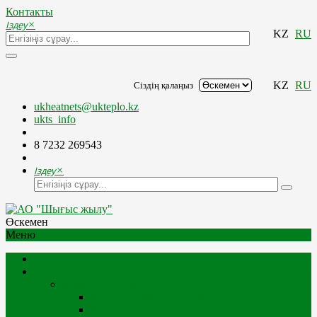
Контакты
Іздеу
×
KZ
RU
KZ
RU
Сіздің қалаңыз
ukheatnets@ukteplo.kz
ukts_info
8 7232 269543
Іздеу
×
Өскемен
Меню
Компания
Компания Туралы
Миссия және стратегия
Компания тарихы