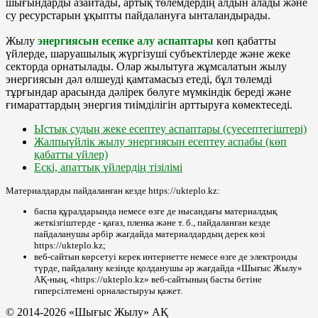
шығындарды азайтады, артық төлемдердің алдын алады және
су ресурстарын ұқыпты пайдалануға ынталандырады.
Жылу
энергиясын есепке алу аспаптары
көп қабатты
үйлерде, шаруашылық жүргізуші субъектілерде және жеке
секторда орнатылады. Олар жылытуға жұмсалатын жылу
энергиясын дәл өлшеуді қамтамасыз етеді, бұл төлемді
тұрғындар арасында дәлірек бөлуге мүмкіндік береді және
ғимараттардың энергия тиімділігін арттыруға көмектеседі.
Ыстық судың жеке есептеу аспаптары (суесептегіштері)
Жалпыүйлік жылу энергиясын есептеу аспабы (көп
қабатты үйлер)
Ескі, апаттық үйлердің тізілімі
Материалдарды пайдаланған кезде https://ukteplo.kz:
баспа құралдарында немесе өзге де нысандағы материалдық
жеткізгіштерде - қағаз, пленка және т. б., пайдаланған кезде
пайдаланушы әрбір жағдайда материалдардың дерек көзі
https://ukteplo.kz;
веб-сайтын көрсетуі керек интернетте немесе өзге де электронды
түрде, пайдалану кезінде қолданушы әр жағдайда «Шығыс Жылу»
АҚ-ның, «https://ukteplo.kz» веб-сайтының басты бетіне
гиперсілтемені орналастыруы қажет.
© 2014-2026 «Шығыс Жылу» АҚ