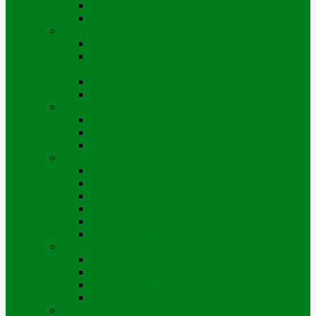
Ұйымдық құрылым
Басшылық
Есеп беру, қаржы
Жылдар бойынша тарифтік смета
Жылдар бойынша инвестициялық
бағдарлама
Тұтынушылар алдындағы есеп
Қаржылық есептілік
Тұрақты даму
Жобалар
Мүдделі тараптармен өзара іс-қимыл
Біріктірілген басқару жүйесі
Қызметі
Заңдар мен құқықтық актілер
Өскемен қ. жылу желілерінің схемасы
Сыбайлас жемқорлыққа қарсы комплаенс
Тендерлер
Бос жұмыс орындары
Қол жетімді қуат туралы ақпарат
Корпоративтік басқару
Корпоративтік құжаттар
Директорлар кеңесі
Директорлар кеңесінің комитеттері
Тәуекелдерді басқару
Байланыс