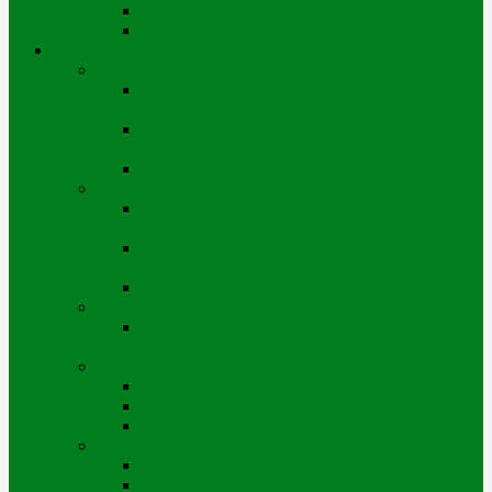
Біз картадамыз
Жұмыс режимдері
Тұтынушыларға
Есептеу аспаптары
Ыстық судың жеке есептеу аспаптары
(суесептегіштері)
Жалпыүйлік жылу энергиясын есептеу
аспабы (көп қабатты үйлер)
Ескі, апаттық үйлердің тізілімі
Жылыту кезеңіне дайындық
Жылыту маусымына дайындық бойынша
жұмыстар тізімі
ІЖЖ, ЫСҚ жүйелерін сынау түрлері және
жүргізу технологиясы
Дайындық жұмыстарын тапсыру үшін өтінім
Жаңа тұтынушыларды (қуаттарды) қосу
Жаңа объектіні (жаңа алаңдарды) қосу
тәртібі
Тарифтер
Жеке тұлғалар үшін
«Басқалар» санаты үшін
Бюджеттік ұйымдар үшін
Техникалық шарттарды беру
Тех.шарттарды беру тәртібі
iQala порталы