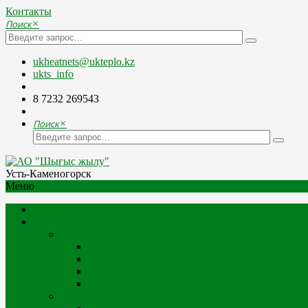
Контакты
Поиск
×
ukheatnets@ukteplo.kz
ukts_info
8 7232 269543
Поиск
×
Усть-Каменогорск
Меню
Компания
О Компании
Миссия и стратегия
История компании
Организационная структура
Руководство
Отчетность, финансы