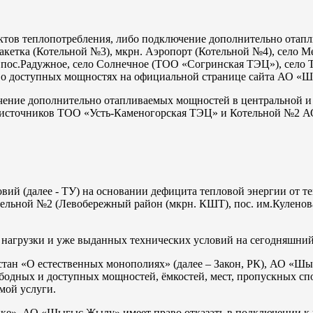
ктов теплопотребления, либо подключение дополнительно отап
акетка (Котельной №3), мкрн. Аэропорт (Котельной №4), село 
 пос.Радужное, село Солнечное (ТОО «Согринская ТЭЦ»), село Т
я о доступных мощностях на официальной странице сайта АО «
ение дополнительно отапливаемых мощностей в центральной и 
лоисточников ТОО «Усть-Каменогорская ТЭЦ» и Котельной №2
овий (далее - ТУ) на основании дефицита тепловой энергии от
льной №2 (Левобережный район (мкрн. КШТ), пос. им.Куленова,
нагрузки и уже выданных технических условий на сегодняшний
ахстан «О естественных монополиях» (далее – Закон, РК), АО 
ободных и доступных мощностей, ёмкостей, мест, пропускных сп
емой услуги.
етике», АО «Шығыс Жылу» имеет право отказать в подключении к