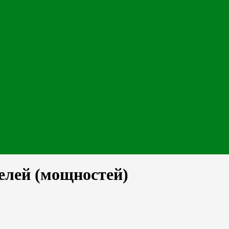
долженность
 градостроительного кадастра
елей (мощностей)