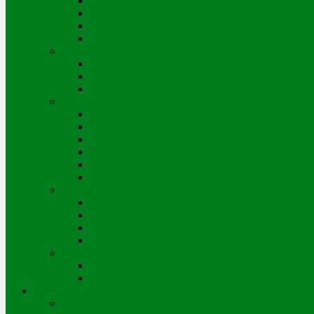
Тарифная смета по годам
Инвестиционная программа по годам
Отчет перед потребителями
Финансовая отчетность
Устойчивое развитие
Проекты
Взаимодействие с заинтересованными сторон
Интегрированная системы менеджмента
Деятельность
Законы и правовые акты
Схема тепловых сетей г. Усть-Каменогорска
Антикоррупционный комплаенс
Тендеры
Вакансии
Информация о доступных мощностях
Корпоративное управление
Корпоративные документы
Совет директоров
Комитеты Совета директоров
Управление рисками
Контакты
Мы на карте
Режимы работы
Потребителям
Приборы учета