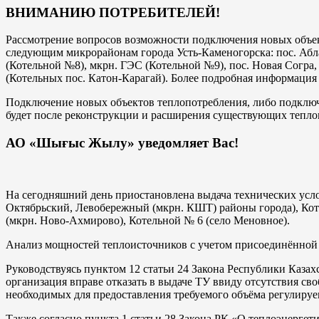
ВНИМАНИЮ ПОТРЕБИТЕЛЕЙ!
Рассмотрение вопросов возможности подключения новых объе
следующим микрорайонам города Усть-Каменогорска: пос. Абл
(Котельной №8), мкрн. ГЭС (Котельной №9), пос. Новая Согра,
(Котельных пос. Катон-Карагай). Более подробная информаци
Подключение новых объектов теплопотребления, либо подключ
будет после реконструкции и расширения существующих теп
АО «Шығыс Жылу» уведомляет Вас!
На сегодняшний день приостановлена выдача технических усл
Октябрьский, Левобережный (мкрн. КШТ) районы города), Коте
(мкрн. Ново-Ахмирово), Котельной № 6 (село Меновное).
Анализ мощностей теплоисточников с учетом присоединённой 
Руководствуясь пунктом 12 статьи 24 Закона Республики Каз
организация вправе отказать в выдаче ТУ ввиду отсутствия св
необходимых для предоставления требуемого объёма регулиру
Также согласно пункта 1 статьи 28 Закона РК «О теплоэнерг