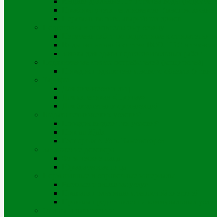
Индивидуальные ПУ горячей воды (водосчет
Приборы учета теплоэнергии (многоэтажные д
Перечень ветхих, аварийных домов
Подготовка к отопительному сезону
Перечень работ по подготовке к отопительно
Виды испытаний систем ВСО, ГВС и техноло
Заявка для сдачи подготовительных работ
Подключение новых потребителей (мощностей)
Порядок подключения нового объекта (новых
Тарифы
Для физических лиц
Для категории «Прочие»
Для бюджетных организаций
Выдача технических условий
Порядок выдачи тех.условий
Портал iQala
Геопортал г. Усть-Каменогорск
Заключение договора
Физические лица
Юридические лица
Нормативные и справочные материалы
Регламент оказания услуг
Правила пользования тепловой энергией
Правила предоставления коммунальных услуг
Оплата и начисления