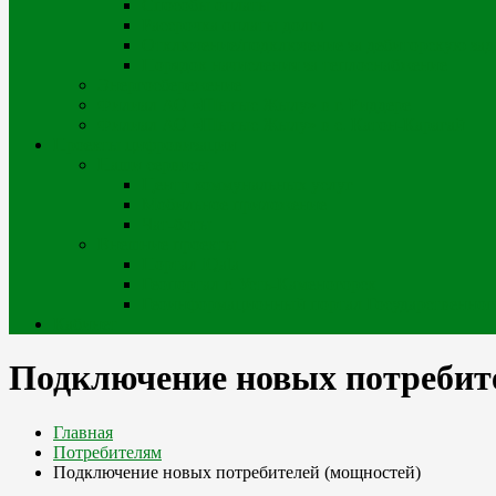
Способы оплаты
Рассрочка оплаты долга
Отключение/подключение за дебиторскую за
Порядок начисления за теплоснабжение
Энергосбережение
Филиал АО «Шығыс Жылу» в г. Риддере
Филиал АО «Шығыс Жылу» в с. Катон-Карагай
Проекты цифровизации
Наши сервисы
Центр коммунальных услуг
Мобильное приложение
Чат-боты
Внешние проекты
Портал iQala
Геопортал г. Усть-Каменогорск
Геоинформационный портал Государственного
Кабинет
Подключение новых потребит
Главная
Потребителям
Подключение новых потребителей (мощностей)