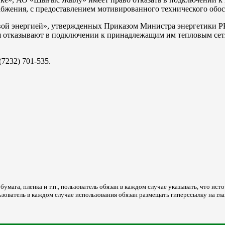
абжения, с предоставлением мотивированного технического обо
ой энергией», утвержденных Приказом Министра энергетики РК о
 отказывают в подключении к принадлежащим им тепловым сетям
(7232) 701-535.
мага, пленка и т.п., пользователь обязан в каждом случае указывать, что источ
ьзователь в каждом случае использования обязан размещать гиперссылку на гл