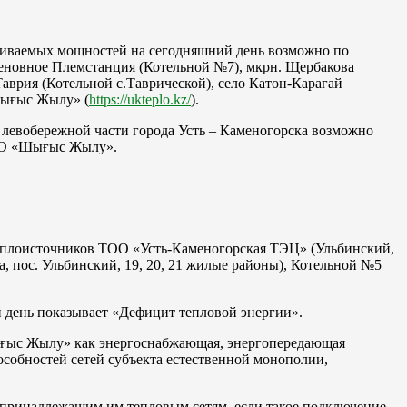
ливаемых мощностей на сегодняшний день возможно по
Меновное Племстанция (Котельной №7), мкрн. Щербакова
аврия (Котельной с.Таврической), село Катон-Карагай
Шығыс Жылу» (
https://ukteplo.kz/
).
левобережной части города Усть – Каменогорска возможно
 АО «Шығыс Жылу».
 теплоисточников ТОО «Усть-Каменогорская ТЭЦ» (Ульбинский,
 пос. Ульбинский, 19, 20, 21 жилые районы), Котельной №5
 день показывает «Дефицит тепловой энергии».
«Шығыс Жылу» как энергоснабжающая, энергопередающая
особностей сетей субъекта естественной монополии,
 принадлежащим им тепловым сетям, если такое подключение