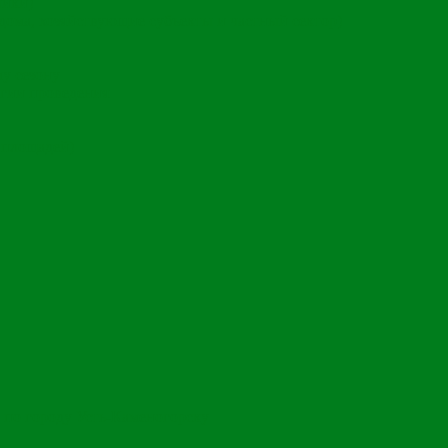
чики)
ома, хозяйствующие субъекты и частный сектор)
му сезону
гии проведения
 площадей)
 по городу Усть-Каменогорску