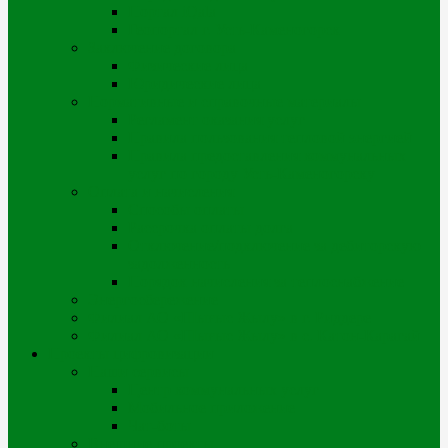
Портал iQala
Геопортал г. Усть-Каменогорск
Заключение договора
Физические лица
Юридические лица
Нормативные и справочные материалы
Регламент оказания услуг
Правила пользования тепловой энергией
Правила предоставления коммунальных
услуг по городу Усть-Каменогорску
Оплата и начисления
Способы оплаты
Рассрочка оплаты долга
Отключение/подключение за дебиторскую
задолженность
Порядок начисления за теплоснабжение
Энергосбережение
Филиал АО «Шығыс Жылу» в г. Риддере
Филиал АО «Шығыс Жылу» в с. Катон-Карагай
Проекты цифровизации
Наши сервисы
Центр коммунальных услуг
Мобильное приложение
Чат-боты
Внешние проекты