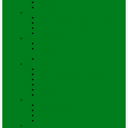
Организационная структура
Руководство
Отчетность, финансы
Тарифная смета по годам
Инвестиционная программа по годам
Отчет перед потребителями
Финансовая отчетность
Устойчивое развитие
Проекты
Взаимодействие с заинтересованными
сторонами
Интегрированная системы менеджмента
Деятельность
Законы и правовые акты
Схема тепловых сетей г. Усть-Каменогорска
Антикоррупционный комплаенс
Тендеры
Вакансии
Информация о доступных мощностях
Корпоративное управление
Корпоративные документы
Совет директоров
Комитеты Совета директоров
Управление рисками
Контакты