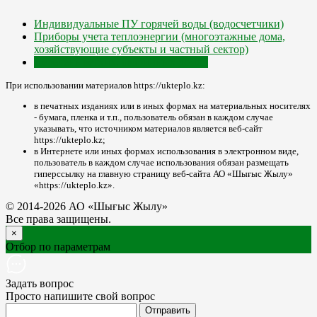
Индивидуальные ПУ горячей воды (водосчетчики)
Приборы учета теплоэнергии (многоэтажные дома,
хозяйствующие субъекты и частный сектор)
Перечень ветхих, аварийных домов
При использовании материалов https://ukteplo.kz:
в печатных изданиях или в иных формах на материальных носителях
- бумага, пленка и т.п., пользователь обязан в каждом случае
указывать, что источником материалов является веб-сайт
https://ukteplo.kz;
в Интернете или иных формах использования в электронном виде,
пользователь в каждом случае использования обязан размещать
гиперссылку на главную страницу веб-сайта АО «Шығыс Жылу»
«https://ukteplo.kz».
© 2014-2026 АО «Шығыс Жылу»
Все права защищены.
×
Отбор по параметрам
Задать вопрос
Просто напишите свой вопрос
Отправить