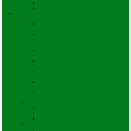
Мы на карте
Режимы работы
Потребителям
Приборы учета
Индивидуальные ПУ горячей воды
(водосчетчики)
Приборы учета теплоэнергии
(многоэтажные дома, хозяйствующие
субъекты и частный сектор)
Перечень ветхих, аварийных домов
Подготовка к отопительному сезону
Перечень работ по подготовке к
отопительному сезону
Виды испытаний систем ВСО, ГВС и
технологии проведения
Заявка для сдачи подготовительных работ
Подключение новых потребителей (мощностей)
Порядок подключения нового объекта
(новых площадей)
Тарифы
Для физических лиц
Для категории «Прочие»
Для бюджетных организаций
Выдача технических условий
Порядок выдачи тех.условий