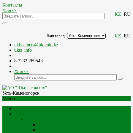
Контакты
Поиск
×
KZ
RU
KZ
RU
Ваш город
ukheatnets@ukteplo.kz
ukts_info
8 7232 269543
Поиск
×
Усть-Каменогорск
Меню
Компания
О Компании
Миссия и стратегия
История компании