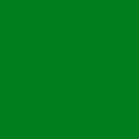
чики)
ома, хозяйствующие субъекты и частный сектор)
му сезону
гии проведения
 площадей)
 по городу Усть-Каменогорску