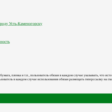
ороду Усть-Каменогорску
ность
мага, пленка и т.п., пользователь обязан в каждом случае указывать, что источ
ьзователь в каждом случае использования обязан размещать гиперссылку на гл