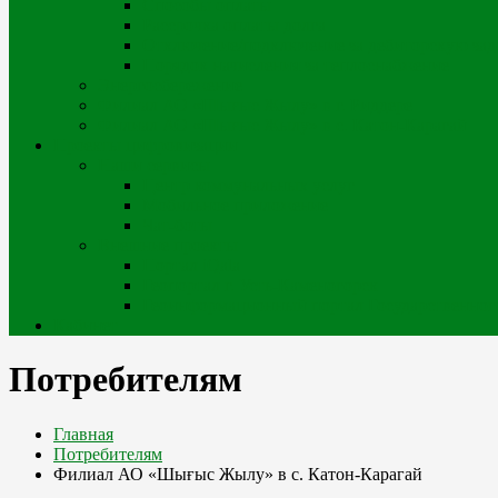
Способы оплаты
Рассрочка оплаты долга
Отключение/подключение за дебиторскую за
Порядок начисления за теплоснабжение
Энергосбережение
Филиал АО «Шығыс Жылу» в г. Риддере
Филиал АО «Шығыс Жылу» в с. Катон-Карагай
Проекты цифровизации
Наши сервисы
Центр коммунальных услуг
Мобильное приложение
Чат-боты
Внешние проекты
Портал iQala
Геопортал г. Усть-Каменогорск
Геоинформационный портал Государственного
Кабинет
Потребителям
Главная
Потребителям
Филиал АО «Шығыс Жылу» в с. Катон-Карагай