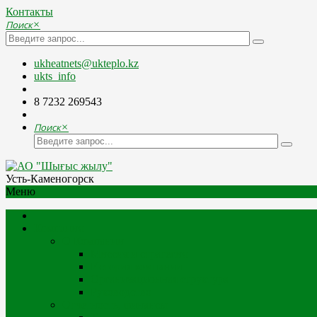
Контакты
Поиск
×
ukheatnets@ukteplo.kz
ukts_info
8 7232 269543
Поиск
×
Усть-Каменогорск
Меню
Компания
О Компании
Миссия и стратегия
История компании
Организационная структура
Руководство
Отчетность, финансы