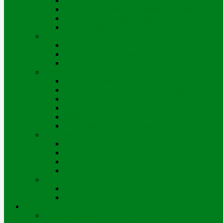
Тарифная смета по годам
Инвестиционная программа по годам
Отчет перед потребителями
Финансовая отчетность
Устойчивое развитие
Проекты
Взаимодействие с заинтересованными сторон
Интегрированная системы менеджмента
Деятельность
Законы и правовые акты
Схема тепловых сетей г. Усть-Каменогорска
Антикоррупционный комплаенс
Тендеры
Вакансии
Информация о доступных мощностях
Корпоративное управление
Корпоративные документы
Совет директоров
Комитеты Совета директоров
Управление рисками
Контакты
Мы на карте
Режимы работы
Потребителям
Приборы учета