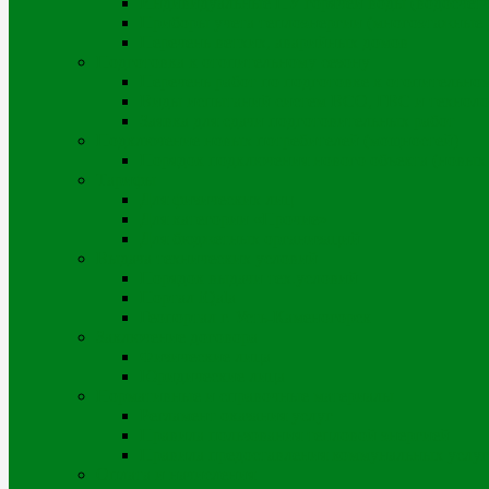
Индивидуальные ПУ горячей воды (водосчет
Приборы учета теплоэнергии (многоэтажные д
Перечень ветхих, аварийных домов
Подготовка к отопительному сезону
Перечень работ по подготовке к отопительно
Виды испытаний систем ВСО, ГВС и техноло
Заявка для сдачи подготовительных работ
Подключение новых потребителей (мощностей)
Порядок подключения нового объекта (новых
Тарифы
Для физических лиц
Для категории «Прочие»
Для бюджетных организаций
Выдача технических условий
Порядок выдачи тех.условий
Портал iQala
Геопортал г. Усть-Каменогорск
Заключение договора
Физические лица
Юридические лица
Нормативные и справочные материалы
Регламент оказания услуг
Правила пользования тепловой энергией
Правила предоставления коммунальных услуг
Оплата и начисления