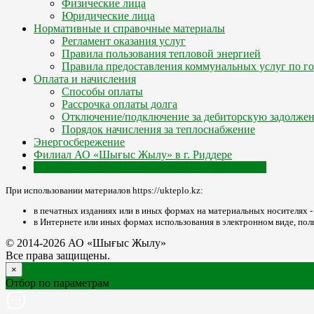
Физические лица
Юридические лица
Нормативные и справочные материалы
Регламент оказания услуг
Правила пользования тепловой энергией
Правила предоставления коммунальных услуг по г
Оплата и начисления
Способы оплаты
Рассрочка оплаты долга
Отключение/подключение за дебиторскую задолжен
Порядок начисления за теплоснабжение
Энергосбережение
Филиал АО «Шығыс Жылу» в г. Риддере
Филиал АО «Шығыс Жылу» в с. Катон-Карагай
При использовании материалов https://ukteplo.kz:
в печатных изданиях или в иных формах на материальных носителях - бу
в Интернете или иных формах использования в электронном виде, пол
© 2014-2026 АО «Шығыс Жылу»
Все права защищены.
×
Отбор по параметрам