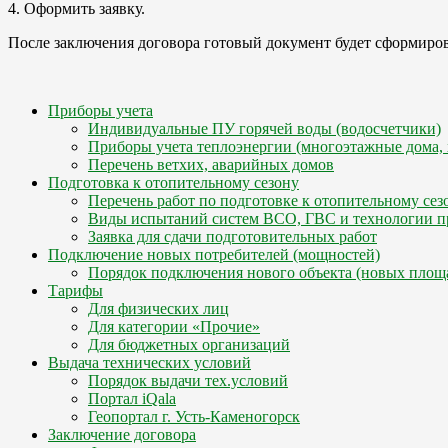
4. Оформить заявку.
После заключения договора готовый документ будет сформиро
Приборы учета
Индивидуальные ПУ горячей воды (водосчетчики)
Приборы учета теплоэнергии (многоэтажные дома, 
Перечень ветхих, аварийных домов
Подготовка к отопительному сезону
Перечень работ по подготовке к отопительному сез
Виды испытаний систем ВСО, ГВС и технологии п
Заявка для сдачи подготовительных работ
Подключение новых потребителей (мощностей)
Порядок подключения нового объекта (новых площ
Тарифы
Для физических лиц
Для категории «Прочие»
Для бюджетных организаций
Выдача технических условий
Порядок выдачи тех.условий
Портал iQala
Геопортал г. Усть-Каменогорск
Заключение договора