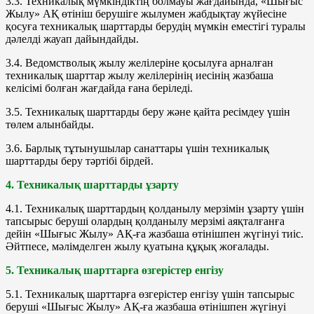
3.3. Техникалық мүмкіндіктің болмауы жағдайында, «Шығыс
Жылу» АҚ өтініш берушіге жылумен жабдықтау жүйесіне
қосуға техникалық шарттарды берудің мүмкін еместігі туралы
дәлелді жауап дайындайды.
3.4. Ведомстволық жылу желілеріне қосылуға арналған
техникалық шарттар жылу желілерінің иесінің жазбаша
келісімі болған жағдайда ғана беріледі.
3.5. Техникалық шарттарды беру және қайта ресімдеу үшін
төлем алынбайды.
3.6. Барлық тұтынушылар санаттары үшін техникалық
шарттарды беру тәртібі бірдей.
4. Техникалық шарттарды ұзарту
4.1. Техникалық шарттардың қолданылу мерзімін ұзарту үшін
тапсырыс беруші олардың қолданылу мерзімі аяқталғанға
дейін «Шығыс Жылу» АҚ-ға жазбаша өтінішпен жүгінуі тиіс.
Әйтпесе, мәлімделген жылу қуатына құқық жоғалады.
5. Техникалық шарттарға өзгерістер енгізу
5.1. Техникалық шарттарға өзгерістер енгізу үшін тапсырыс
беруші «Шығыс Жылу» АҚ-ға жазбаша өтінішпен жүгінуі