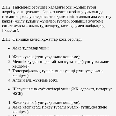
2.1.2. Тапсырыс берушіге қаладағы осы жұмыс түрін
жүргізуге лицензиясы бар кез келген жобалау ұйымында
нысанның жылу энергиясына қажеттілігін алдын ала есептеу
қажет (жылу тұтыну жүйелері түрлері бойынша жүктеме
сипаттамасы – жылыту, желдету, ыстық сумен жабдықтау,
Гкал/сағ);
2.1.3. Өтінішке келесі құжаттар қоса беріледі:
Жеке тұлғалар үшін:
Жеке куәлік (түпнұсқа және көшірме);
Меншік құқығын растайтын құжаттар (түпнұсқа және
көшірме);
Топографиялық түсірілімнен үзінді (түпнұсқа және
көшірме);
Алдын ала жүктеме есебі.
Шаруашылық субъектілері үшін (ЖК, адвокат, нотариус,
ЖСБ):
Жеке куәлік (түпнұсқа және көшірме);
Жеке кәсіпкерді тіркеу туралы куәлік (түпнұсқа және
көшірме);