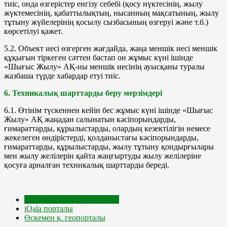
тиіс, онда өзгерістер енгізу себебі (қосу нүктесінің, жылу
жүктемесінің, қабаттылықтың, нысанның мақсатының, жылу
тұтыну жүйелерінің қосылу сызбасының өзгеруі және т.б.)
көрсетілуі қажет.
5.2. Объект иесі өзгерген жағдайда, жаңа меншік иесі меншік
құқығын тіркеген сәттен бастап он жұмыс күні ішінде
«Шығыс Жылу» АҚ-ны меншік иесінің ауысқаны туралы
жазбаша түрде хабардар етуі тиіс.
6. Техникалық шарттарды беру мерзімдері
6.1. Өтінім түскеннен кейін бес жұмыс күні ішінде «Шығыс
Жылу» АҚ жаңадан салынатын кәсіпорындарды,
ғимараттарды, құрылыстарды, олардың кезектілігін немесе
жекелеген өндірістерді, қолданыстағы кәсіпорындарды,
ғимараттарды, құрылыстарды, жылу тұтыну қондырғылары
мен жылу желілерін қайта жаңғыртуды жылу желілеріне
қосуға арналған техникалық шарттарды береді.
Тех.шарттарды беру тәртібі
iQala порталы
Өскемен қ. геопорталы