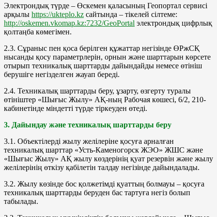
Электрондық түрде – Өскемен қаласының Геопортал сервисі
арқылы
https://ukteplo.kz
сайтында – тікелей сілтеме:
http://oskemen.vkomap.kz:7232/GeoPortal
электрондық цифрлық
қолтаңба көмегімен.
2.3. Сұраныс пен қоса берілген құжаттар негізінде ӨРжСҚ
нысанды қосу параметрлерін, орнын және шарттарын көрсете
отырып техникалық шарттарды дайындайды немесе өтініш
берушіге негізделген жауап береді.
2.4. Техникалық шарттарды беру, ұзарту, өзгерту туралы
өтініштер «Шығыс Жылу» АҚ-ның Рабочая көшесі, 6/2, 210-
кабинетінде міндетті түрде тіркеуден өтеді.
3. Дайындау және техникалық шарттарды беру
3.1. Объектілерді жылу желілеріне қосуға арналған
техникалық шарттар «Усть-Каменогорск ЖЭО» ЖШС және
«Шығыс Жылу» АҚ жылу көздерінің қуат резервін және жылу
желілерінің өткізу қабілетін талдау негізінде дайындалады.
3.2. Жылу көзінде бос қолжетімді қуаттың болмауы – қосуға
техникалық шарттарды беруден бас тартуға негіз болып
табылады.