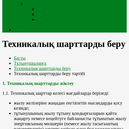
Сыртқы жобалар
iQala порталы
Өскемен қаласының геопорталы
Мемлекеттік қала құрылысы кадастрының
геоақпараттық порталы
Кабинет
Техникалық шарттарды беру
Басты
Тұтынушыларға
Техникалық шарттарды беру
Техникалық шарттарды беру тәртібі
1. Техникалық шарттарды жіктеу
1.1. Техникалық шарттар келесі жағдайларда беріледі:
жылу желілеріне жаңадан енгізілетін нысандарды қосу
кезінде;
тұтынушының жылу тұтыну қондырғыларын қайта
жаңарту немесе кеңейтуге байланысты тұтынатын жылу
энергиясының мөлшерін (немесе жылу тасығыштың
параметрлерін) өзгерту кезінде және бұл қолданыстағы