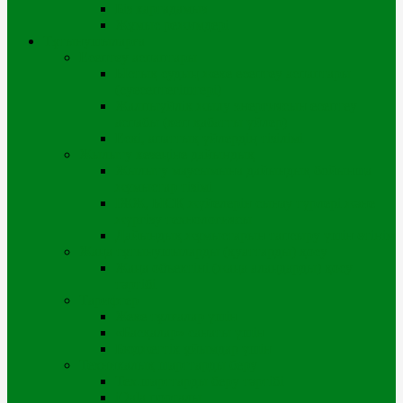
Біз картадамыз
Жұмыс режимдері
Тұтынушыларға
Есептеу аспаптары
Ыстық судың жеке есептеу аспаптары
(суесептегіштері)
Жалпыүйлік жылу энергиясын есептеу
аспабы (көп қабатты үйлер)
Ескі, апаттық үйлердің тізілімі
Жылыту кезеңіне дайындық
Жылыту маусымына дайындық бойынша
жұмыстар тізімі
ІЖЖ, ЫСҚ жүйелерін сынау түрлері және
жүргізу технологиясы
Дайындық жұмыстарын тапсыру үшін өтінім
Жаңа тұтынушыларды (қуаттарды) қосу
Жаңа объектіні (жаңа алаңдарды) қосу
тәртібі
Тарифтер
Жеке тұлғалар үшін
«Басқалар» санаты үшін
Бюджеттік ұйымдар үшін
Техникалық шарттарды беру
Тех.шарттарды беру тәртібі
iQala порталы