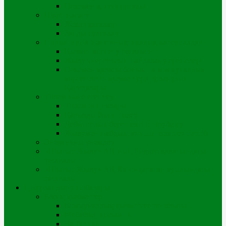
Өскемен қ. геопорталы
Шарт жасасу
Жеке тұлғалар
Заңды тұлғалар
Нормативтік және анықтамалық материалдар
Қызмет көрсету регламенті
Жылу энергиясын пайдалану ережелері
Өскемен қаласы бойынша коммуналдық
көрсетілетін қызметтерді ұсынудың
Қағидалары
Төлем және есептеу
Төлем опциялары
Қарызды бөліп төлеу
Дебиторлық берешекті өшіру/қосу
Жылумен жабдықтау үшін есептеу тәртібі
Энергияны үнемдеу
«Шығыс Жылу» АҚ-ның Риддер қаласындағы
филиалы
«Шығыс Жылу» АҚ Катонқарағай ауылындағы
филиалы
Цифрландыру жобалары
Біздің қызметтер
Коммуналдық қызметтер орталығы
Мобильді қосымша
Чатботтар