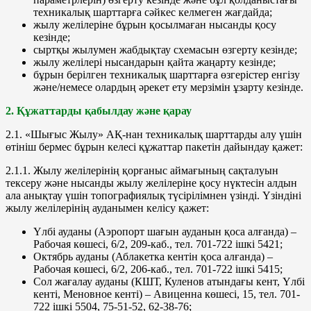
техникалық шарттарға сәйкес келмеген жағдайда;
жылу желілеріне бұрын қосылмаған нысанды қосу
кезінде;
сыртқы жылумен жабдықтау схемасын өзгерту кезінде;
жылу желілері нысандарын қайта жаңарту кезінде;
бұрын берілген техникалық шарттарға өзгерістер енгізу
және/немесе олардың әрекет ету мерзімін ұзарту кезінде.
2. Құжаттарды қабылдау және қарау
2.1. «Шығыс Жылу» АҚ-нан техникалық шарттарды алу үшін
өтініш бермес бұрын келесі құжаттар пакетін дайындау қажет:
2.1.1. Жылу желілерінің қорғаныс аймағының сақталуын
тексеру және нысанды жылу желілеріне қосу нүктесін алдын
ала анықтау үшін топографиялық түсірілімнен үзінді. Үзіндіні
жылу желілерінің ауданымен келісу қажет:
Үлбі ауданы (Аэропорт шағын ауданын қоса алғанда) –
Рабочая көшесі, 6/2, 209-каб., тел. 701-722 ішкі 5421;
Октябрь ауданы (Аблакетка кентін қоса алғанда) –
Рабочая көшесі, 6/2, 206-каб., тел. 701-722 ішкі 5415;
Сол жағалау ауданы (КШТ, Куленов атындағы кент, Үлбі
кенті, Меновное кенті) – Авиценна көшесі, 15, тел. 701-
722 ішкі 5504, 75-51-52, 62-38-76;