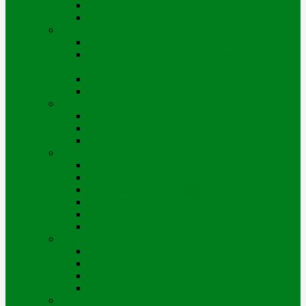
Ұйымдық құрылым
Басшылық
Есеп беру, қаржы
Жылдар бойынша тарифтік смета
Жылдар бойынша инвестициялық
бағдарлама
Тұтынушылар алдындағы есеп
Қаржылық есептілік
Тұрақты даму
Жобалар
Мүдделі тараптармен өзара іс-қимыл
Біріктірілген басқару жүйесі
Қызметі
Заңдар мен құқықтық актілер
Өскемен қ. жылу желілерінің схемасы
Сыбайлас жемқорлыққа қарсы комплаенс
Тендерлер
Бос жұмыс орындары
Қол жетімді қуат туралы ақпарат
Корпоративтік басқару
Корпоративтік құжаттар
Директорлар кеңесі
Директорлар кеңесінің комитеттері
Тәуекелдерді басқару
Байланыс