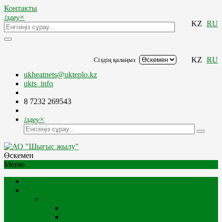
Контакты
Іздеу
×
KZ
RU
KZ
RU
Сіздің қалаңыз
ukheatnets@ukteplo.kz
ukts_info
8 7232 269543
Іздеу
×
Өскемен
Меню
Компания
Компания Туралы
Миссия және стратегия
Компания тарихы