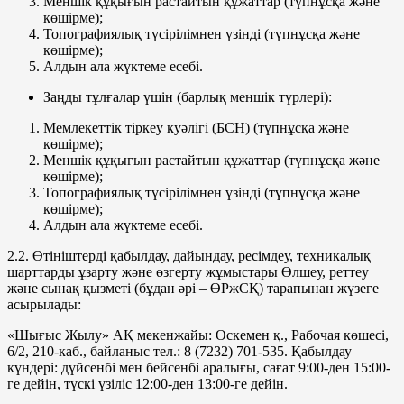
Меншік құқығын растайтын құжаттар (түпнұсқа және
көшірме);
Топографиялық түсірілімнен үзінді (түпнұсқа және
көшірме);
Алдын ала жүктеме есебі.
Заңды тұлғалар үшін (барлық меншік түрлері):
Мемлекеттік тіркеу куәлігі (БСН) (түпнұсқа және
көшірме);
Меншік құқығын растайтын құжаттар (түпнұсқа және
көшірме);
Топографиялық түсірілімнен үзінді (түпнұсқа және
көшірме);
Алдын ала жүктеме есебі.
2.2. Өтініштерді қабылдау, дайындау, ресімдеу, техникалық
шарттарды ұзарту және өзгерту жұмыстары Өлшеу, реттеу
және сынақ қызметі (бұдан әрі – ӨРжСҚ) тарапынан жүзеге
асырылады:
«Шығыс Жылу» АҚ мекенжайы: Өскемен қ., Рабочая көшесі,
6/2, 210-каб., байланыс тел.: 8 (7232) 701-535. Қабылдау
күндері: дүйсенбі мен бейсенбі аралығы, сағат 9:00-ден 15:00-
ге дейін, түскі үзіліс 12:00-ден 13:00-ге дейін.