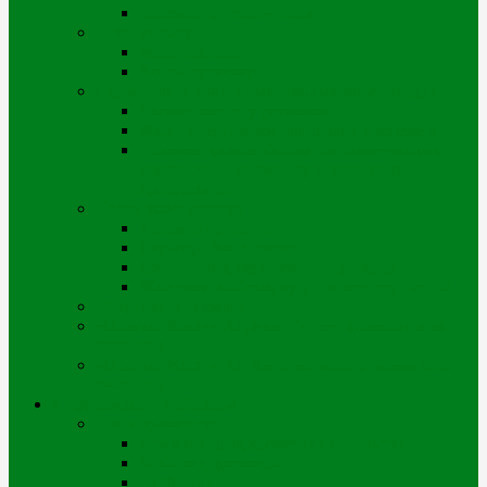
Өскемен қ. геопорталы
Шарт жасасу
Жеке тұлғалар
Заңды тұлғалар
Нормативтік және анықтамалық материалдар
Қызмет көрсету регламенті
Жылу энергиясын пайдалану ережелері
Өскемен қаласы бойынша коммуналдық
көрсетілетін қызметтерді ұсынудың
Қағидалары
Төлем және есептеу
Төлем опциялары
Қарызды бөліп төлеу
Дебиторлық берешекті өшіру/қосу
Жылумен жабдықтау үшін есептеу тәртібі
Энергияны үнемдеу
«Шығыс Жылу» АҚ-ның Риддер қаласындағы
филиалы
«Шығыс Жылу» АҚ Катонқарағай ауылындағы
филиалы
Цифрландыру жобалары
Біздің қызметтер
Коммуналдық қызметтер орталығы
Мобильді қосымша
Чатботтар