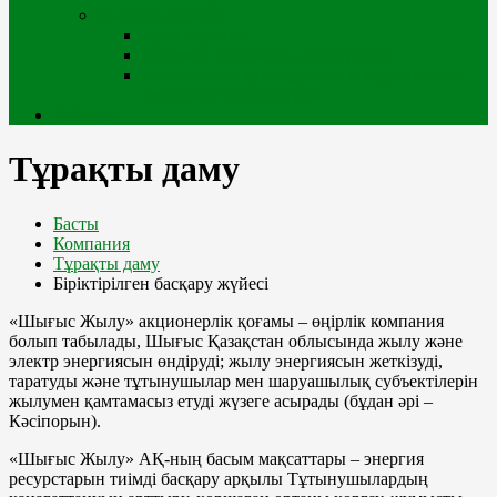
Сыртқы жобалар
iQala порталы
Өскемен қаласының геопорталы
Мемлекеттік қала құрылысы кадастрының
геоақпараттық порталы
Кабинет
Тұрақты даму
Басты
Компания
Тұрақты даму
Біріктірілген басқару жүйесі
«Шығыс Жылу» акционерлік қоғамы – өңірлік компания
болып табылады, Шығыс Қазақстан облысында жылу және
электр энергиясын өндіруді; жылу энергиясын жеткізуді,
таратуды және тұтынушылар мен шаруашылық субъектілерін
жылумен қамтамасыз етуді жүзеге асырады (бұдан әрі –
Кәсіпорын).
«Шығыс Жылу» АҚ-ның басым мақсаттары – энергия
ресурстарын тиімді басқару арқылы Тұтынушылардың