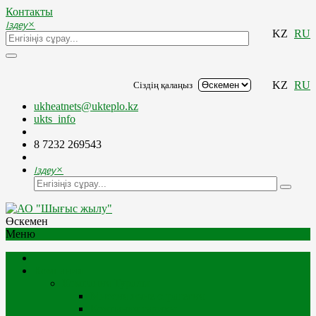
Контакты
Іздеу
×
KZ
RU
KZ
RU
Сіздің қалаңыз
ukheatnets@ukteplo.kz
ukts_info
8 7232 269543
Іздеу
×
Өскемен
Меню
Компания
Компания Туралы
Миссия және стратегия
Компания тарихы