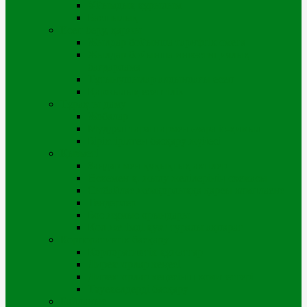
Ұйымдық құрылым
Басшылық
Есеп беру, қаржы
Жылдар бойынша тарифтік смета
Жылдар бойынша инвестициялық
бағдарлама
Тұтынушылар алдындағы есеп
Қаржылық есептілік
Тұрақты даму
Жобалар
Мүдделі тараптармен өзара іс-қимыл
Біріктірілген басқару жүйесі
Қызметі
Заңдар мен құқықтық актілер
Өскемен қ. жылу желілерінің схемасы
Сыбайлас жемқорлыққа қарсы комплаенс
Тендерлер
Бос жұмыс орындары
Қол жетімді қуат туралы ақпарат
Корпоративтік басқару
Корпоративтік құжаттар
Директорлар кеңесі
Директорлар кеңесінің комитеттері
Тәуекелдерді басқару
Байланыс