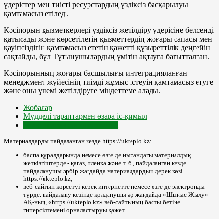
үдерістер мен тиісті ресурстардың үздіксіз басқарылуы
қамтамасыз етіледі.
Кәсіпорын қызметкерлері үздіксіз жетілдіру үдерісіне белсенді
қатысады және көрсетілетін қызметтердің жоғары сапасы мен
қауіпсіздігін қамтамасыз ететін қажетті құзыреттілік деңгейін
сақтайды, бұл Тұтынушылардың үмітін ақтауға бағытталған.
Кәсіпорынның жоғары басшылығы интеграцияланған
менеджмент жүйесінің тиімді жұмыс істеуін қамтамасыз етуге
және оны үнемі жетілдіруге міндеттеме алады.
Жобалар
Мүдделі тараптармен өзара іс-қимыл
Біріктірілген басқару жүйесі
Материалдарды пайдаланған кезде https://ukteplo.kz:
баспа құралдарында немесе өзге де нысандағы материалдық
жеткізгіштерде - қағаз, пленка және т. б., пайдаланған кезде
пайдаланушы әрбір жағдайда материалдардың дерек көзі
https://ukteplo.kz;
веб-сайтын көрсетуі керек интернетте немесе өзге де электронды
түрде, пайдалану кезінде қолданушы әр жағдайда «Шығыс Жылу»
АҚ-ның, «https://ukteplo.kz» веб-сайтының басты бетіне
гиперсілтемені орналастыруы қажет.