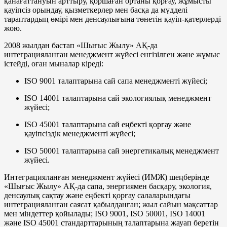
қанағаттануын арттыру, қоршаған ортаны қорғау, жұмысты
қауіпсіз орындау, қызметкерлер мен басқа да мүдделі
тараптардың өмірі мен денсаулығына төнетін қауіп-қатерлерді
жою.
2008 жылдан бастап «Шығыс Жылу» АҚ-да
интеграцияланған менеджмент жүйесі енгізілген және жұмыс
істейді, оған мыналар кіреді:
ISO 9001 талаптарына сай сапа менеджменті жүйесі;
ISO 14001 талаптарына сай экологиялық менеджмент
жүйесі;
ISO 45001 талаптарына сай еңбекті қорғау және
қауіпсіздік менеджменті жүйесі;
ISO 50001 талаптарына сай энергетикалық менеджмент
жүйесі.
Интеграцияланған менеджмент жүйесі (ИМЖ) шеңберінде
«Шығыс Жылу» АҚ-да сапа, энергиямен басқару, экология,
денсаулық сақтау және еңбекті қорғау салаларындағы
интеграцияланған саясат қабылданған; жыл сайын мақсаттар
мен міндеттер қойылады; ISO 9001, ISO 50001, ISO 14001
және ISO 45001 стандарттарының талаптарына жауап беретін