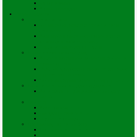
Біз картадамыз
Жұмыс режимдері
Тұтынушыларға
Есептеу аспаптары
Ыстық судың жеке есептеу аспаптары
(суесептегіштері)
Жалпыүйлік жылу энергиясын есептеу
аспабы (көп қабатты үйлер)
Ескі, апаттық үйлердің тізілімі
Жылыту кезеңіне дайындық
Жылыту маусымына дайындық бойынша
жұмыстар тізімі
ІЖЖ, ЫСҚ жүйелерін сынау түрлері және
жүргізу технологиясы
Дайындық жұмыстарын тапсыру үшін өтінім
Жаңа тұтынушыларды (қуаттарды) қосу
Жаңа объектіні (жаңа алаңдарды) қосу
тәртібі
Тарифтер
Жеке тұлғалар үшін
«Басқалар» санаты үшін
Бюджеттік ұйымдар үшін
Техникалық шарттарды беру
Тех.шарттарды беру тәртібі
iQala порталы